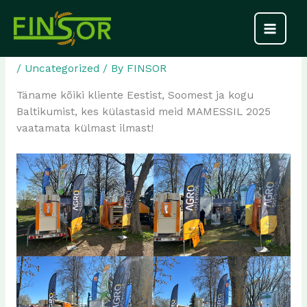
Skip
Täname kõiki oma kliente, kes
to
content
külastasid meid MAAMESSIL 2025
/
Uncategorized
/ By
FINSOR
Täname kõiki kliente Eestist, Soomest ja kogu
Baltikumist, kes külastasid meid MAMESSIL 2025
vaatamata külmast ilmast!