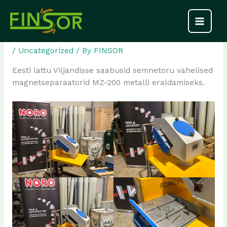
Skip
Eesti lattu saabusid seemnetoru
to
content
vahelised magnetseparaatorid
/
Uncategorized
/ By
FINSOR
Eesti lattu Viljandisse saabusid semnetoru vahelised
magnetseparaatorid MZ-200 metalli eraldamiseks.