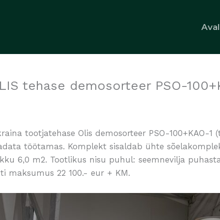
Ava
 OLIS tehase demosorteer PSO-100+
Ukraina tootjatehase Olis demosorteer PSO-100+KAO-1 
aadata töötamas. Komplekt sisaldab ühte sõelakomplekt
kku 6,0 m2. Tootlikus nisu puhul: seemnevilja puhastam
ekti maksumus 22 100.- eur + KM.