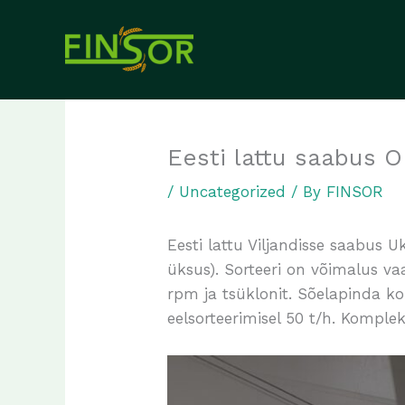
Skip
to
content
Eesti lattu saabus
/
Uncategorized
/ By
FINSOR
Eesti lattu Viljandisse saabus 
üksus). Sorteeri on võimalus v
rpm ja tsüklonit. Sõelapinda ko
eelsorteerimisel 50 t/h. Kompl