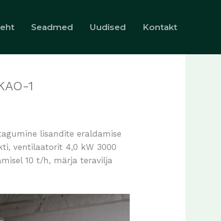
leht
Seadmed
Uudised
Kontakt
KAO-1
(tagumine lisandite eraldamise
i, ventilaatorit 4,0 kW 3000
isel 10 t/h, märja teravilja