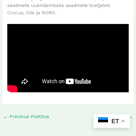
seadmete uuendamiseks seadmete tootjatelt
Crocus, Olis ja NORO.
←
Previous Postitus
Next Postitus
→
ET