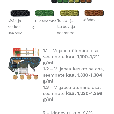
Söödavili
Toidu- ja
Kivid ja
Külviseemne
tarbevilja
rasked
d
seemned
lisandid
1.1
– Viljapea ülemine osa,
seemnete
kaal
1,100-1,211
g/ml
1.2
– Viljapea keskmine osa,
seemnete
kaal 1,330-1,384
g/ml
1.3
– Viljapea alumine osa,
seemnete
kaal
1,220-1,256
g/ml
2
– Idanevus kuni 98%