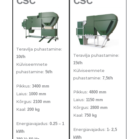
CSC
CSC
Teravilja puhastamine:
Teravilja puhastamine:
10t/h
15t/h
Külviseemnete
Külviseemnete
puhastamine:
5t/h
puhastamine:
7,5t/h
Pikkus:
3400 mm
Pikkus:
4800 mm
Laius:
1000 mm
Laius:
1150 mm
Kõrgus:
2100 mm
Kõrgus:
2800 mm
Kaal:
200 kg
Kaal:
750 kg
Energiavajadus:
0.25 – 1
Energiavajadus:
1- 2,5
kWh
kWh