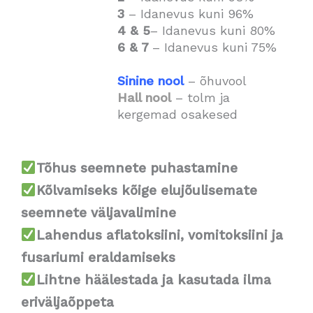
3
– Idanevus kuni 96%
4 & 5
– Idanevus kuni 80%
6 & 7
– Idanevus kuni 75%
Sinine nool
– õhuvool
Hall nool
– tolm ja
kergemad osakesed
Tõhus seemnete puhastamine
Kõlvamiseks kõige elujõulisemate
seemnete väljavalimine
Lahendus aflatoksiini, vomitoksiini ja
fusariumi eraldamiseks
Lihtne häälestada ja kasutada ilma
eriväljaõppeta