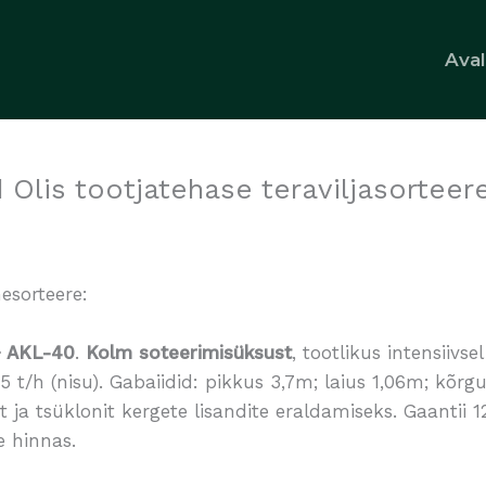
Ava
Olis tootjatehase teraviljasorteer
esorteere:
+ AKL-40
.
Kolm soteerimisüksust
, tootlikus intensiivse
l 5 t/h (nisu). Gabaiidid: pikkus 3,7m; laius 1,06m; kõr
t ja tsüklonit kergete lisandite eraldamiseks. Gaantii 
e hinnas.