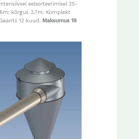
 intensiivsel eelsorteerimisel 25-
 1,06m; kõrgus 3,7m. Komplekt
 Gaantii 12 kuud.
Maksumus 19