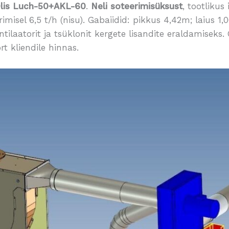
lis Luch-50+AKL-60
.
Neli
soteerimisüksust
, tootlikus
erimisel 6,5 t/h (nisu). Gabaiidid: pikkus 4,42m; laius
tilaatorit ja tsüklonit kergete lisandite eraldamiseks.
t kliendile hinnas.