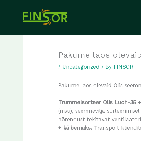
Skip
to
content
Pakume laos olevaid 
/
Uncategorized
/ By
FINSOR
Pakume laos olevaid Olis seemn
Trummelsorteer Olis Luch-35 
(nisu), seemnevilja sorteerimise
hõrendust tekitavat ventilaatori
+ käibemaks.
Transport kliendil