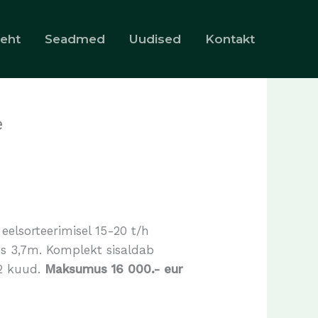
leht
Seadmed
Uudised
Kontakt
e
l eelsorteerimisel 15-20 t/h
gus 3,7m. Komplekt sisaldab
12 kuud.
Maksumus 16 000.- eur