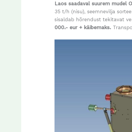
Laos saadaval suurem mudel O
35 t/h (nisu), seemnevilja sorte
sisaldab hõrendust tekitavat ven
000.- eur + käibemaks.
Transpor